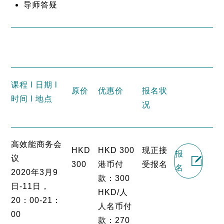
导师答疑
课程 l 日期 l
原价
优惠价
报名状
时间 l 地点
况
高效能商务会
HKD
HKD 300
现正接
报
议
300
港币付
受报名
名
2020年3月9
款：300
日-11日，
HKD/人
20：00-21：
人名币付
00
款：270