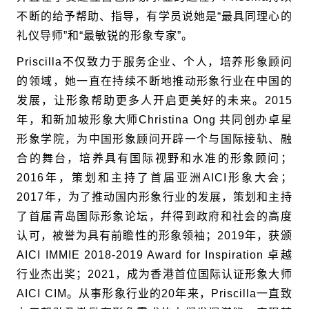
不断的给予帮助、指导，有学员说她是“最具同理心的
礼仪导师”和“最敏锐的形象专家”。
Priscilla
不仅致力于服务企业、个人，培养形象顾问
的领域，她一直在持续不断地推动形象行业在中国的
发展，让形象帮助更多人开启更美好的未来。
2015
年，和新加坡形象大师
Christina Ong
共同创办卓星
形象学院，为中国形象顾问开辟一个与国际接轨、融
合的舞台，培养具有国际视野和水准的形象顾问；
2016
年，策划和主持了首届亚洲
AICI
形象大会；
2017
年，为了推动国内形象行业的发展，策划和主持
了首届青岛国际形象论坛，幷得到政府和社会的高度
认可，被誉为具有前瞻性的形象领袖；
2019
年，获颁
AICI IMMIE 2018-2019 Award for Inspiration
卓越
行业杰出奖；2021，成为香港首位国际认证形象大师
AICI CIM。从事形象行业的20
年来，
Priscilla
一直致