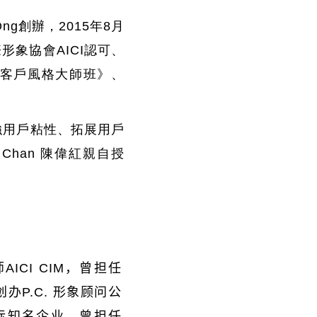
Ong創辦，2015年8月
象協會AICI認可、
2《客戶風格大師班》、
強用戶粘性、拓展用戶
 Chan 陳偉紅親自授
师
AICI CIM
，曾担任
创办
P.C.
形象顾问公
际知名企业，曾担任