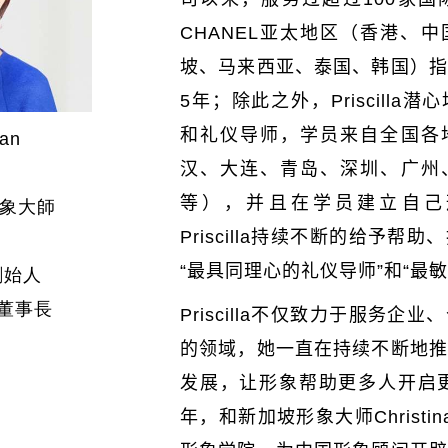
CHANEL
亚太地区（香港、中
坡、马来西亚、泰国、韩国）指
5
年；除此之外，
Priscilla
潜心
和礼仪导师，学员来自全国各
han
汉、大连、青岛、深圳、广州
等），并且在学员建立自己
象大師
Priscilla
持续不断的给予帮助、
“最具同理心的礼仪导师”和“最
創始人
區董事長
Priscilla
不仅致力于服务企业、
的领域，她一直在持续不断地推
发展，让形象帮助更多人开启
年，和新加坡形象大师
Christi