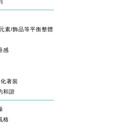
則
元素/飾品等平衡整體
垂感
優化著裝
的和諧
操
風格