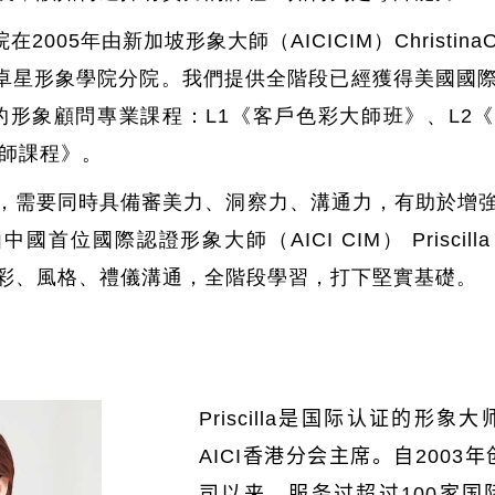
在2005年由新加坡形象大師（AICICIM）Christina
™卓星形象學院分院。我們提供全階段已經獲得美國國際形
分數的形象顧問專業課程：L1《客戶色彩大師班》、L
導師課程》。
力，需要同時具備審美力、洞察力、溝通力，有助於增
首位國際認證形象大師（AICI CIM） Priscilla
彩、風格、禮儀溝通，全階段學習，打下堅實基礎。
Priscilla
是国际
认证的形象大
AICI
香港分会主席。自
2003
年
司以来，服务过超过
100
家国