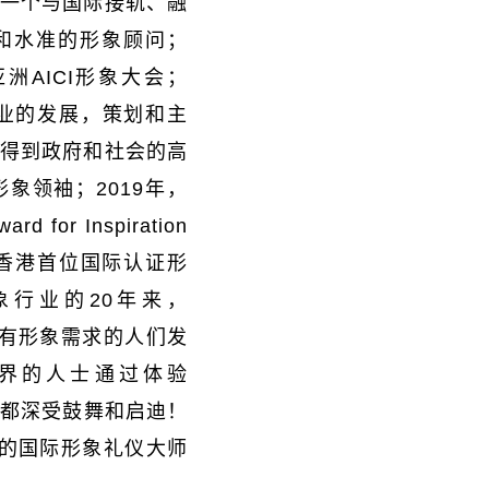
一个与国际接轨、融
和水准的形象顾问；
亚洲
AICI
形象大会；
业的发展，策划和主
得到政府和社会的高
形象领袖；
2019
年，
ard for Inspiration
为香港首位国际认证形
形象行业的
20
年来，
有形象需求的人们发
界的人士通过体验
，都深受鼓舞和启迪！
的国际形象礼仪大师